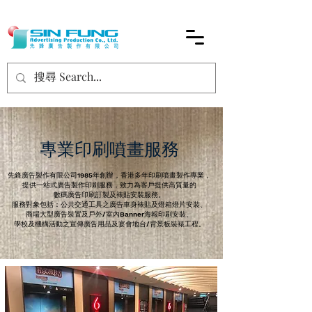
專​業印刷噴畫服務
先鋒廣告製作有限公司1985年創辦，香港多年印刷噴畫製作專業，
提供一站式廣告製作印刷服務，致力為客戶提供高質量的
數碼廣告印刷訂製及裱貼安裝服務。
服務對象包括：公共交通工具之廣告車身裱貼及燈箱燈片安裝、
商場大型廣告裝置及戶外/室內Banner海報印刷安裝、
​學校及機構活動之宣傳廣告用品及宴會地台/背景板裝裱工程。